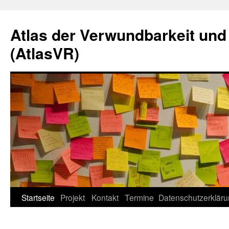
Zum
Inhalt
Atlas der Verwundbarkeit und
springen
(AtlasVR)
Startseite
Projekt
Kontakt
Termine
Datenschutzerklär