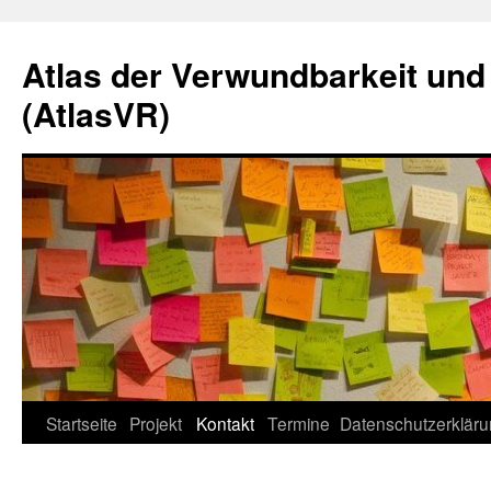
Zum
Inhalt
Atlas der Verwundbarkeit und
springen
(AtlasVR)
Startseite
Projekt
Kontakt
Termine
Datenschutzerklär