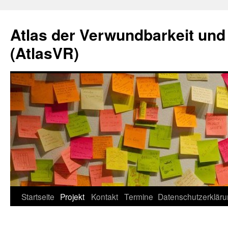
Zum
Inhalt
Atlas der Verwundbarkeit und
springen
(AtlasVR)
Startseite
Projekt
Kontakt
Termine
Datenschutzerklär